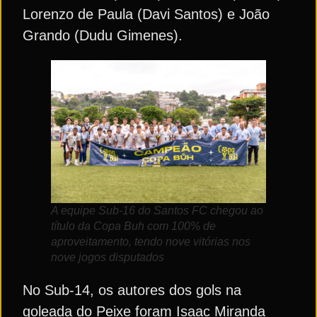
Lorenzo de Paula (Davi Santos) e João
Grando (Dudu Gimenes).
A equipe Sub-16 do Santos FC chegou ao
título da Copa Buh com 100% de
aproveitamento, tendo nove vitórias nos
nove jogos disputados
No Sub-14, os autores dos gols na
goleada do Peixe foram Isaac Miranda