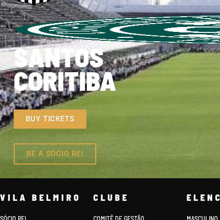
SANTOS
CORITIBA
BUY TICKETS
BE A SÓCIO REI
VILA BELMIRO
CLUBE
ELEN
SÓCIO REI
COMITÊ DE GESTÃO
MASCULINO