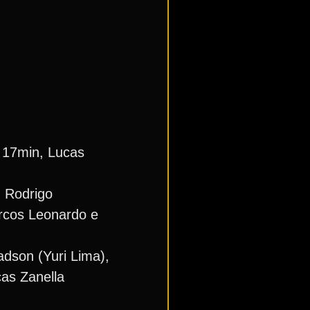
 17min, Lucas
; Rodrigo
rcos Leonardo e
adson (Yuri Lima),
cas Zanella