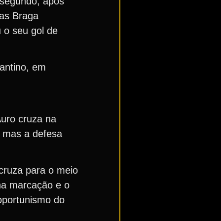
o segundo, após
cas Braga
 o seu gol de
gantino, em
Auro cruza na
, mas a defesa
 cruza para o meio
 na marcação e o
 oportunismo do