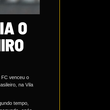
IA O
IRO
s FC venceu o
sileiro, na Vila
egundo tempo,