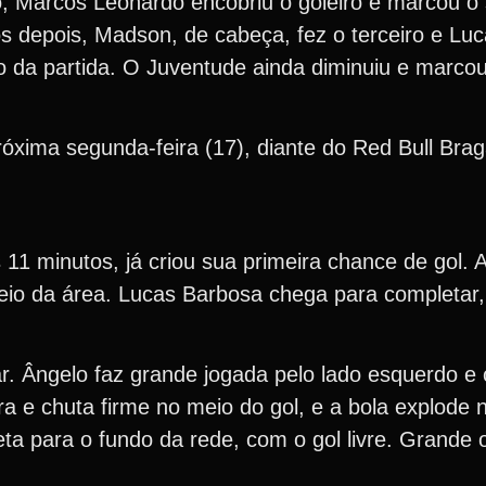
alo, Marcos Leonardo encobriu o goleiro e marcou 
os depois, Madson, de cabeça, fez o terceiro e Lu
 da partida. O Juventude ainda diminuiu e marcou
róxima segunda-feira (17), diante do Red Bull Bra
 11 minutos, já criou sua primeira chance de gol. 
eio da área. Lucas Barbosa chega para completar
ar. Ângelo faz grande jogada pelo lado esquerdo e
ra e chuta firme no meio do gol, e a bola explode
ta para o fundo da rede, com o gol livre. Grande