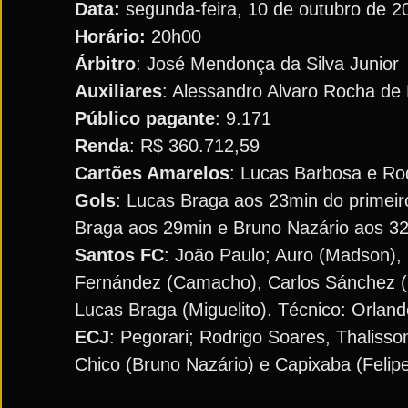
Data:
segunda-feira, 10 de outubro de 2
Horário:
20h00
Árbitro
: José Mendonça da Silva Junior
Auxiliares
: Alessandro Alvaro Rocha de
Público pagante
: 9.171
Renda
: R$ 360.712,59
Cartões Amarelos
: Lucas Barbosa e Ro
Gols
: Lucas Braga aos 23min do primei
Braga aos 29min e Bruno Nazário aos 3
Santos FC
: João Paulo; Auro (Madson),
Fernández (Camacho), Carlos Sánchez (
Lucas Braga (Miguelito). Técnico: Orland
ECJ
: Pegorari; Rodrigo Soares, Thalisso
Chico (Bruno Nazário) e Capixaba (Felipe