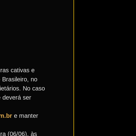
iras cativas e
Brasileiro, no
etários. No caso
e deverá ser
m.br
e manter
ra (06/06), às