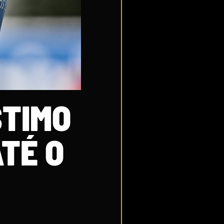
STIMO
TÉ O