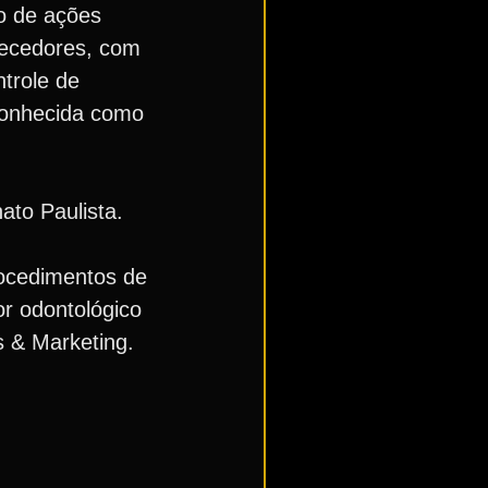
to de ações
necedores, com
ntrole de
econhecida como
ato Paulista.
procedimentos de
or odontológico
s & Marketing.