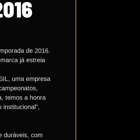
2016
 temporada de 2016.
marca já estreia
a SIL, uma empresa
, campeonatos,
a, temos a honra
nstitucional”,
 e duráveis, com