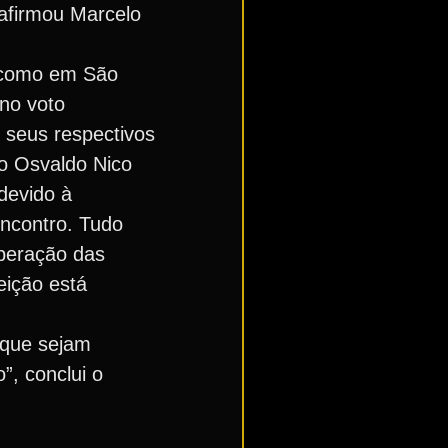
 afirmou Marcelo
s como em São
 no voto
 seus respectivos
ro Osvaldo Nico
devido à
encontro. Tudo
iberação das
eição está
 que sejam
”, conclui o