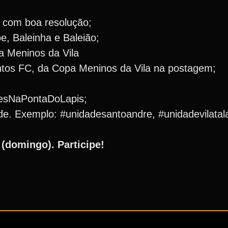
com boa resolução;⁣
aleinha e Baleião;⁣⁣⁣⁣⁣
 Meninos da Vila ⁣
tos FC, da Copa Meninos da Vila na postagem;⁣⁣⁣⁣⁣
NaPontaDoLapis;⁣⁣⁣⁣⁣
. Exemplo: #unidadesantoandre, #unidadevilatalarico;
lho (domingo). Participe!