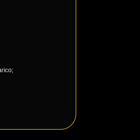
⁣⁣⁣⁣⁣