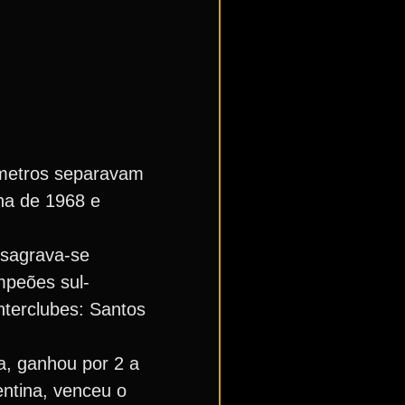
metros separavam
na de 1968 e
 sagrava-se
mpeões sul-
nterclubes: Santos
ia, ganhou por 2 a
entina, venceu o