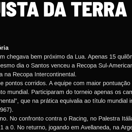
ISTA DA TERRA
ria
m chegava bem próximo da Lua. Apenas 15 quilô
mesmo dia o Santos venceu a Recopa Sul-America
a na Recopa Intercontinental.
de pontos corridos. A equipe com maior pontuação
to mundial. Participaram do torneio apenas os ca
ntal”, que na prática equivalia ao título mundial i
1967).
o. No confronto contra o Racing, no Palestra Itál
1 a 0. No returno, jogando em Avellaneda, na Arg