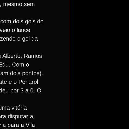
ipe, mesmo sem
 com dois gols do
veio o lance
azendo o gol da
s Alberto, Ramos
 Edu. Com o
iam dois pontos).
ate e o Peñarol
rdeu por 3 a 0. O
Uma vitória
ara disputar a
a para a Vila