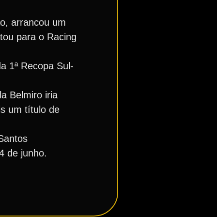
ão, arrancou um
tou para o Racing
a 1ª Recopa Sul-
a Belmiro iria
is um título de
 Santos
4 de junho.