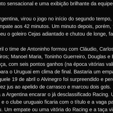
onto sensacional e uma exibição brilhante da equ
entina, virou o jogo no início do segundo tempo,
 empate aos 42 minutos. Um minuto depois, porém, 
beu o goleiro Cejas adiantado e chutou de longe, f
ril o time de Antoninho formou com Cláudio, Carlo
eiros; Manoel Maria, Toninho Guerreiro, Douglas e
nça, com seis pontos ganhos (na época vitórias val
para o Uruguai em clima de final. Bastaria um emp
uele 19 de abril o Alvinegro foi surpreendido e pe
ez jus ao apelido de carrasco e marcou dois gols.
a Argentina encarar o já desclassificado Racing. 
 e o clube uruguaio ficaria com o título e a vaga p
Um empate ou uma vitória do Racing e a taça viri