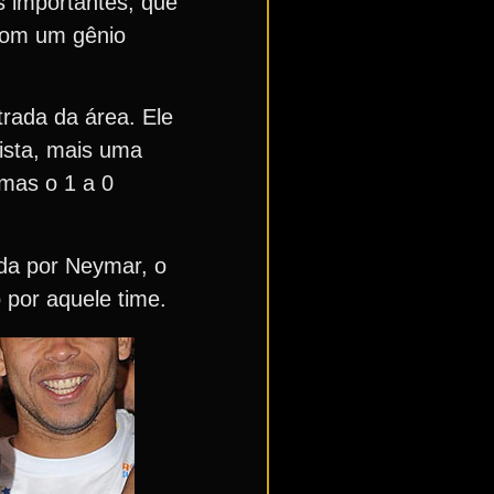
s importantes, que
 com um gênio
rada da área. Ele
tista, mais uma
 mas o 1 a 0
da por Neymar, o
 por aquele time.