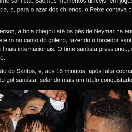
time santista. São nos momentos difíceis, em jogo
e, e, para o azar dos chilenos, o Peixe contava
erson, a bola chegou até os pés de Neymar na ent
teiro no canto do goleiro, fazendo o torcedor san
inais internacionais. O time santista pressionou,
o.
o do Santos, e, aos 15 minutos, após falta cobra
 gol santista, selando mais um título conquistado