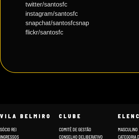
twitter/santosfc
instagram/santosfc
snapchat/santosfcsnap
flickr/santosfc
VILA BELMIRO
CLUBE
ELEN
SÓCIO REI
COMITÊ DE GESTÃO
MASCULINO
INGRESSOS
CONSELHO DELIBERATIVO
CATEGORIA 