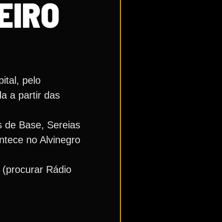
EIRO
tal, pelo
a a partir das
s de Base, Sereias
ontece no Alvinegro
t (procurar Rádio