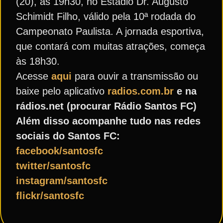
(20), às 19h30, no Estádio Dr. Augusto
Schimidt Filho, válido pela 10ª rodada do
Campeonato Paulista. A jornada esportiva,
que contará com muitas atrações, começa
às 18h30.
Acesse
aqui
para ouvir a transmissão ou
baixe pelo aplicativo
radios.com.br
e na
rádios.net (procurar Rádio Santos FC)
Além disso acompanhe tudo nas redes
sociais do Santos FC:
facebook/santosfc
twitter/santosfc
instagram/santosfc
flickr/santosfc