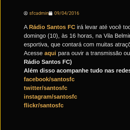
sfcadmin
09/04/2016
A
Rádio Santos FC
irá levar até você t
domingo (10), às 16 horas, na Vila Belmi
esportiva, que contará com muitas atraç
Acesse
aqui
para ouvir a transmissão ou
Rádio Santos FC)
Além disso acompanhe tudo nas redes
facebook/santosfc
twitter/santosfc
instagram/santosfc
flickr/santosfc