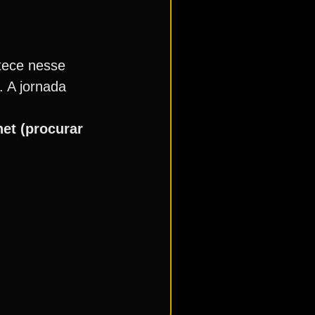
tece nesse
. A jornada
net (procurar