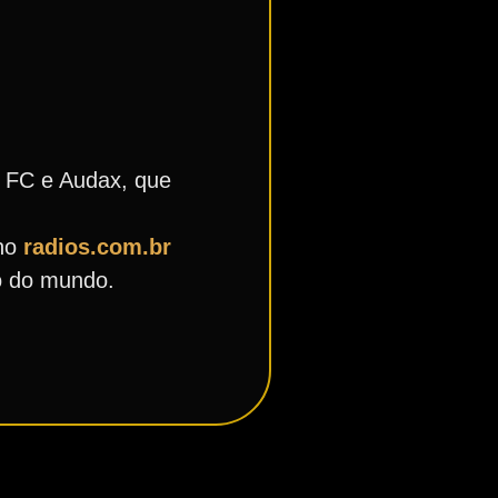
s FC e Audax, que
no
radios.com.br
o do mundo.