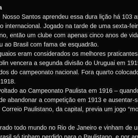
a
o. Nosso Santos aprendeu essa dura lição há 103 
o internacional. Jogado na tarde de uma sexta-feir
iano, então um clube com apenas cinco anos de vida
ou ao Brasil com fama de esquadrão.
uaios eram considerados os melhores praticantes 
lin vencera a segunda divisão do Uruguai em 191
ados do campeonato nacional. Fora quarto coloca
 1918.
 voltado ao Campeonato Paulista em 1916 – quando 
s de abandonar a competição em 1913 e ausentar-s
 Correio Paulistano, da capital, previa um jogo “
rrado todo mundo no Rio de Janeiro e vinham de u
rasil só tinham perdido para o Paulistano, e por a