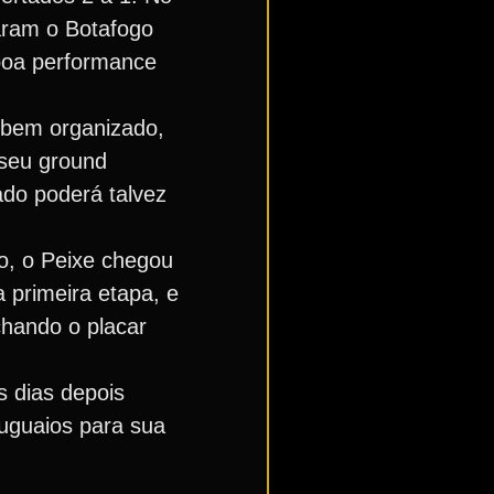
aram o Botafogo
 boa performance
 bem organizado,
 seu ground
ado poderá talvez
o, o Peixe chegou
 primeira etapa, e
chando o placar
s dias depois
ruguaios para sua