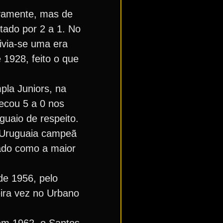
ovamente, mas de
tado por 2 a 1. No
ivia-se uma era
 1928, feito o que
la Juniors, na
ecou 5 a 0 nos
guaio de respeito.
o Uruguaia campeã
dado como a maior
de 1956, pelo
eira vez no Urbano