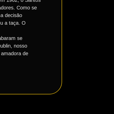
em 1962, o Santos
adores. Como se
ma decisão
u a taça. O
cabaram se
ublin, nosso
pe amadora de