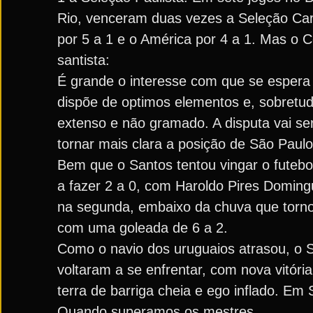
Rio, venceram duas vezes a Seleção Car
por 5 a 1 e o América por 4 a 1. Mas o C
santista:
É grande o interesse com que se espera 
dispõe de optimos elementos e, sobretud
extenso e não gramado. A disputa vai ser
tornar mais clara a posição de São Paulo
Bem que o Santos tentou vingar o futeb
a fazer 2 a 0, com Haroldo Pires Doming
na segunda, embaixo da chuva que tornou
com uma goleada de 6 a 2.
Como o navio dos uruguaios atrasou, o S
voltaram a se enfrentar, com nova vitóri
terra de barriga cheia e ego inflado. Em
Quando superamos os mestres