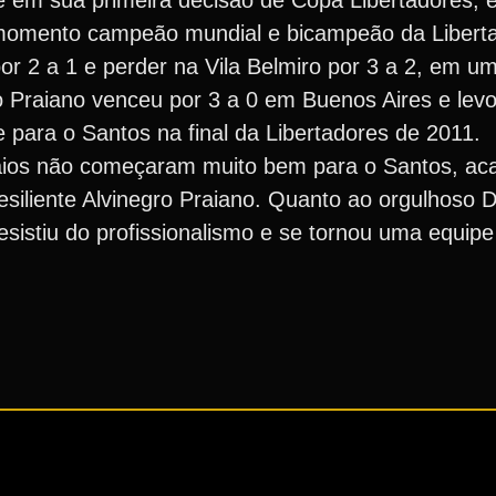
e em sua primeira decisão de Copa Libertadores, 
 momento campeão mundial e bicampeão da Libert
r 2 a 1 e perder na Vila Belmiro por 3 a 2, em u
o Praiano venceu por 3 a 0 em Buenos Aires e levo
para o Santos na final da Libertadores de 2011.
uaios não começaram muito bem para o Santos, a
resiliente Alvinegro Praiano. Quanto ao orgulhoso D
desistiu do profissionalismo e se tornou uma equi