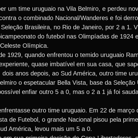
ber um time uruguaio na Vila Belmiro, e perdeu n
contra o combinado Nacional/Wanderes e foi derro
leção Brasileira, no Rio de Janeiro, por 2 a 1. V
bicampeonato do futebol nas Olimpíadas de 1924 e
 Celeste Olímpica.
e 1929, quando enfrentou o temido uruguaio Ramp
 experiente, quase imbatível em sua casa, que sap
, dois anos depois, ao Sud América, outro time uru
Belmiro o espetacular Bella Vista, base da Seleçã
ssível enfiar outro 5 a 0, mas o 2 a 1 já foi sau
nfrentasse outro time uruguaio. Em 22 de março 
sta de Futebol, o grande Nacional pisou pela prim
ud América, levou mais um 5 a 0.