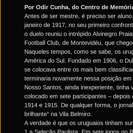
Por Odir Cunha, do Centro de Memóri
Antes de ser mestre, é preciso ser alun
janeiro de 1917, no seu primeiro confront
o duelo reuniu o intrépido Alvinegro Pra
Football Club, de Montevidéu, que cheg
Naqueles tempos, como se sabe, os urug
América do Sul. Fundado em 1906, o Dub
se colocava entre os mais bem classific
terminaria novamente nessa posição em
Nosso Santos, ainda inexperiente, tinha
colocado em sete participantes – depoi
1914 e 1915. De qualquer forma, o jornal
brilhante” na Vila Belmiro.
A verdade é que os uruguaios tinham su
1 a Seleção Paulista. Em sete jogos no B