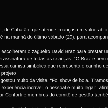
sé, de Cubatão, que atende crianças em vulnerabili
lé na manhã do último sábado (29), para acompanh
s escolheram o zagueiro David Braz para presta
assinatura de todas as crianças. “O Braz é bem 
ssa camisa simbólica que representa o carinho del
 projeto
 gostou muito da visita. “Foi show de bola. Tiramo
xperiência incrível, o pessoal é muito legal”, afi
Cesar Conforti e membros do comitê de gestão ta