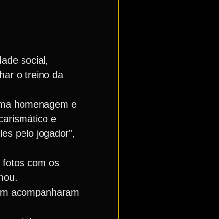
dade social,
ar o treino da
r uma homenagem e
carismático e
es pelo jogador”,
s fotos com os
rmou.
mbém acompanharam