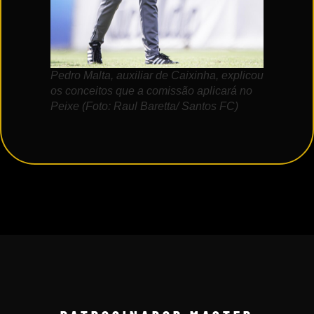
Pedro Malta, auxiliar de Caixinha, explicou
os conceitos que a comissão aplicará no
Peixe (Foto: Raul Baretta/ Santos FC)