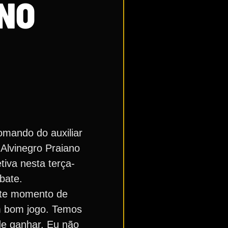
NO
omando do auxiliar
 Alvinegro Praiano
tiva nesta terça-
bate.
este momento de
um bom jogo. Temos
 de ganhar. Eu não