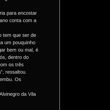
ria para encostar
Elano conta com a
o tem que ser de
cisa um pouquinho
gar bem ou mal, é
ós, dentro do
com os três
, ressaltou.
caembu. Os
Alvinegro da Vila