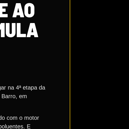
E AO
RMULA
gar na 4ª etapa da
z Barro, em
do com o motor
poluentes. E