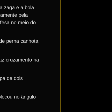
a zaga e a bola
ovamente pela
efesa no meio do
 de perna canhota,
faz cruzamento na
apa de dois
olocou no ângulo