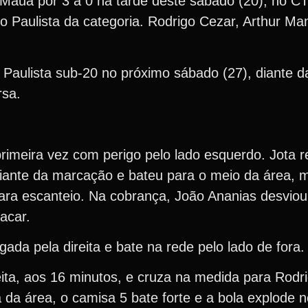
Mauá por 3 a 0 na tarde deste sábado (20), no CT
o Paulista da categoria. Rodrigo Cezar, Arthur Ma
Paulista sub-20 no próximo sábado (27), diante 
rsa.
rimeira vez com perigo pelo lado esquerdo. Jota 
iante da marcação e bateu para o meio da área, m
para escanteio. Na cobrança, João Ananias desvio
acar.
ada pela direita e bate na rede pelo lado de fora.
eita, aos 16 minutos, e cruza na medida para Rodr
a da área, o camisa 5 bate forte e a bola explode 