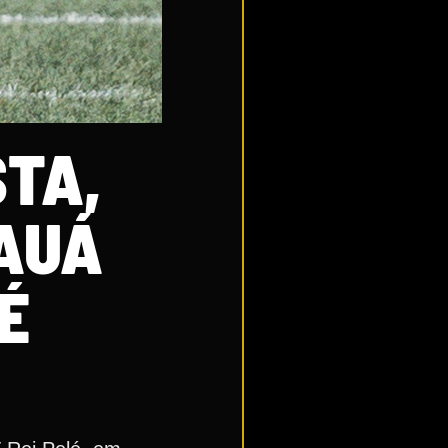
TA,
MAUÁ
É