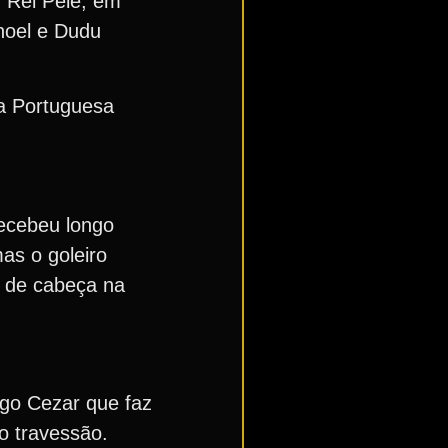
 Rei Pelé, em
noel e Dudu
da Portuguesa
recebeu longo
as o goleiro
u de cabeça na
igo Cezar que faz
no travessão.