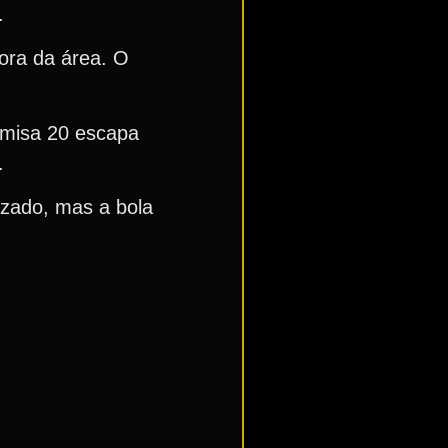
.
fora da área. O
amisa 20 escapa
.
ruzado, mas a bola