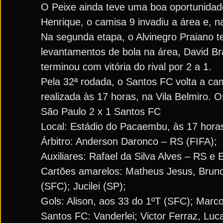
O Peixe ainda teve uma boa oportunidade
Henrique, o camisa 9 invadiu a área e, n
Na segunda etapa, o Alvinegro Praiano t
levantamentos de bola na área, David Br
terminou com vitória do rival por 2 a 1.
Pela 32ª rodada, o Santos FC volta a ca
realizada às 17 horas, na Vila Belmiro. O
São Paulo 2 x 1 Santos FC
Local: Estádio do Pacaembu, às 17 hora
Árbitro: Anderson Daronco – RS (FIFA);
Auxiliares: Rafael da Silva Alves – RS 
Cartões amarelos: Matheus Jesus, Bruno
(SFC); Jucilei (SP);
Gols: Alison, aos 33 do 1ºT (SFC); Marc
Santos FC: Vanderlei; Victor Ferraz, Luc