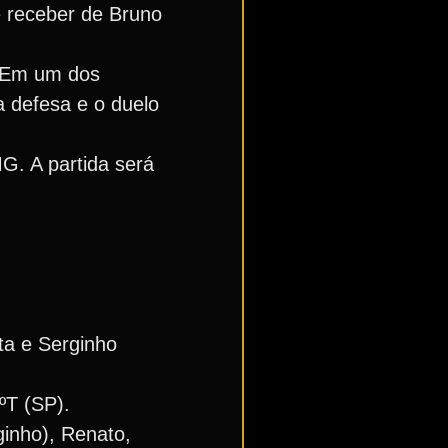
e receber de Bruno
. Em um dos
 defesa e o duelo
G. A partida será
ta e Serginho
ºT (SP).
ginho), Renato,