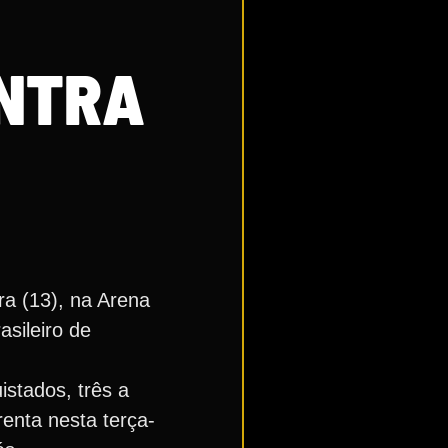
ONTRA
ra (13), na Arena
sileiro de
stados, três a
enta nesta terça-