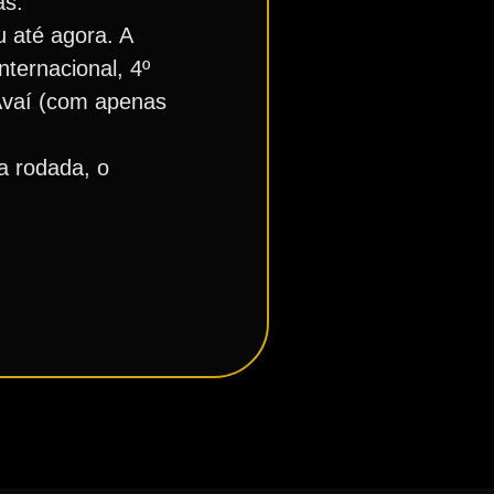
ás.
 até agora. A
nternacional, 4º
 Avaí (com apenas
a rodada, o