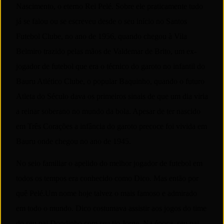
Nascimento, o eterno Rei Pelé. Sobre ele praticamente tudo
já se falou ou se escreveu desde o seu início no Santos
Futebol Clube, no ano de 1956, quando chegou à Vila
Belmiro trazido pelas mãos de Valdemar de Brito, um ex-
jogador de futebol que era o técnico do garoto no infantil do
Bauru Atlético Clube, o popular Baquinho, quando o futuro
Atleta do Século dava os primeiros sinais de que um dia viria
a reinar soberano no mundo da bola. Apesar de ter nascido
em Três Corações a infância do garoto precoce foi vivida em
Bauru onde chegou no ano de 1945.
No seio familiar o apelido do melhor jogador de futebol em
todos os tempos era conhecido como Dico. Mas então por
quê Pelé.Um nome hoje talvez o mais famoso e admirado
em todo o mundo. Dico costumava assistir aos jogos do time
do seu pai Dondinho com seu tio Jorge. Na época, seu pai