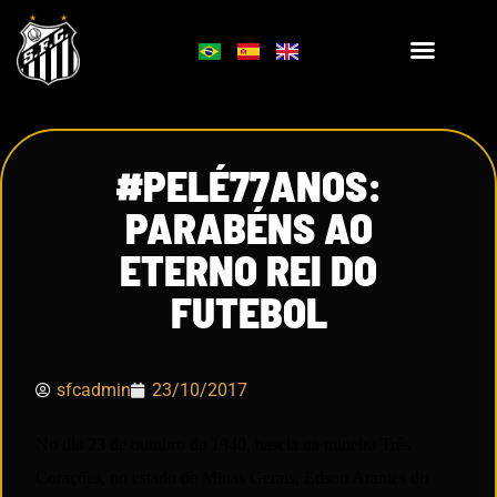
#PELÉ77ANOS:
PARABÉNS AO
ETERNO REI DO
FUTEBOL
sfcadmin
23/10/2017
No dia 23 de outubro de 1940, nascia na mineira Três
Corações, no estado de Minas Gerais, Edson Arantes do