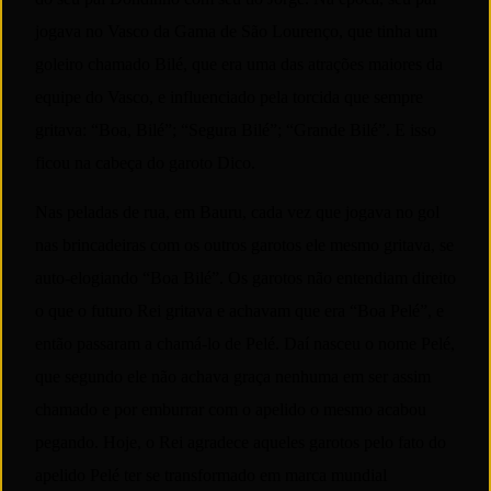
jogava no Vasco da Gama de São Lourenço, que tinha um
goleiro chamado Bilé, que era uma das atrações maiores da
equipe do Vasco, e influenciado pela torcida que sempre
gritava: “Boa, Bilé”; “Segura Bilé”; “Grande Bilé”. E isso
ficou na cabeça do garoto Dico.
Nas peladas de rua, em Bauru, cada vez que jogava no gol
nas brincadeiras com os outros garotos ele mesmo gritava, se
auto-elogiando “Boa Bilé”. Os garotos não entendiam direito
o que o futuro Rei gritava e achavam que era “Boa Pelé”, e
então passaram a chamá-lo de Pelé. Daí nasceu o nome Pelé,
que segundo ele não achava graça nenhuma em ser assim
chamado e por emburrar com o apelido o mesmo acabou
pegando. Hoje, o Rei agradece aqueles garotos pelo fato do
apelido Pelé ter se transformado em marca mundial