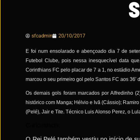
S
sfcadmin
20/10/2017
E foi num ensolarado e abençoado dia 7 de setemb
Futebol Clube, pois nessa inesquecível data qu
Corinthians FC pelo placar de 7 a 1, no estádio Amé
marcou o seu primeiro gol pelo Santos FC aos 36′ 
Os demais gols foram marcados por Alfredinho (2)
histórico com Manga; Hélvio e Ivã (Cássio); Ramiro (
(Pelé), Jair e Tite. Técnico Luis Alonso Perez, o Lul
Curiosidade:
O Rei Pelé também vestiu no início de 