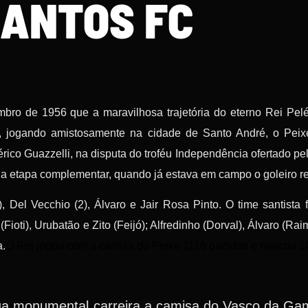
ANTOS FC
ro de 1956 que a maravilhosa trajetória do eterno Rei Pelé
e, jogando amistosamente na cidade de Santo André, o Pei
rico Guazzelli, na disputa do troféu Independência ofertado pela
da etapa complementar, quando já estava em campo o goleiro r
, Del Vecchio (2), Álvaro e Jair Rosa Pinto. O time santista
Fioti), Urubatão e Zito (Feijó); Alfredinho (Dorval), Álvaro (R
a.
O Rei jogou com a camisa do Peixe 1116 partidas e marcou 1
sua monumental carreira a camisa do Vasco da Ga