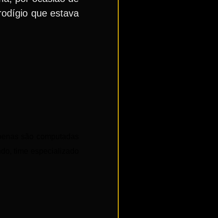
rodígio que estava
apenas são computadas
do, time especializado