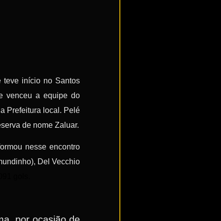
 teve início no Santos
xe venceu a equipe do
 Prefeitura local. Pelé
eserva de nome Zaluar.
 formou nesse encontro
aimundinho), Del Vecchio
091 gols.
ma, por ocasião de