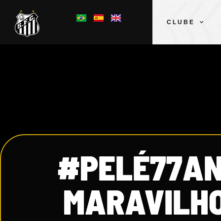
CLUBE
#PELÉ77ANO
MARAVILHO