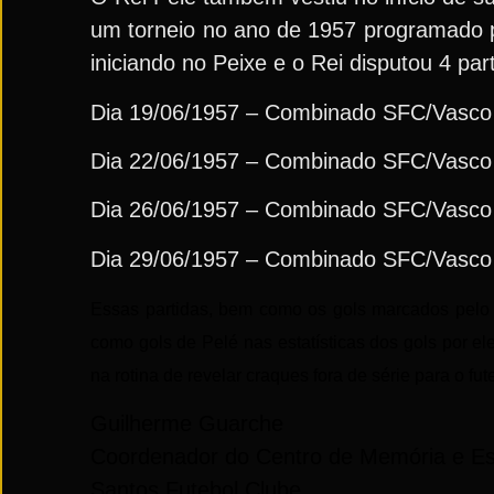
um torneio no ano de 1957 programado pa
iniciando no Peixe e o Rei disputou 4 pa
Dia 19/06/1957 – Combinado SFC/Vasco 
Dia 22/06/1957 – Combinado SFC/Vasco 
Dia 26/06/1957 – Combinado SFC/Vasco 
Dia 29/06/1957 – Combinado SFC/Vasco 1
Essas partidas, bem como os gols marcados pelo 
como gols de Pelé nas estatísticas dos gols por e
na rotina de revelar craques fora de série para o fut
Guilherme
Guarche
Coordenador do Centro de Memória e Est
Santos Futebol Clube