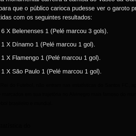
ra que o público carioca pudesse ver o garoto p
rtidas com os seguintes resultados:
6 X Belenenses 1 (Pelé marcou 3 gols).
1 X Dínamo 1 (Pelé marcou 1 gol).
1 X Flamengo 1 (Pelé marcou 1 gol).
 X São Paulo 1 (Pelé marcou 1 gol).
Rei do Futebol, não entram nas estatísticas do Santos FC, 
le marcados em sua trajetória no Alvinegro mais famoso do mun
ebol brasileiro e mundial.
atística do