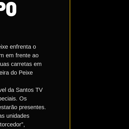
PO
ixe enfrenta o
em em frente ao
 duas carretas em
eira do Peixe
vel da Santos TV
peciais. Os
estarão presentes.
as unidades
torcedor”,