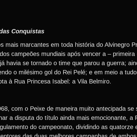
das Conquistas
s mais marcantes em toda história do Alvinegro Pr
 dos campeões mundiais após vencer a – primeira
já havia se tornado o time que parou a guerra; aind
endo o milésimo gol do Rei Pelé; e em meio a tudo
ta à Rua Princesa Isabel: a Vila Belmiro.
68, com o Peixe de maneira muito antecipada se 
nar a disputa do título ainda mais emocionante, a
regulamento do campeonato, dividindo as quatorze 
detentores das duas melhores campanhas de ambos