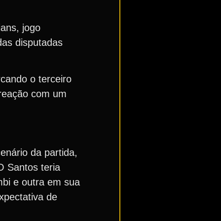
ians, jogo
idas disputadas
cando o terceiro
a reação com um
enário da partida,
O Santos teria
mbi e outra em sua
xpectativa de