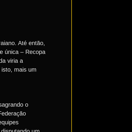
aiano. Até então,
 e única – Recopa
a viria a
 isto, mais um
sagrando o
 Federação
equipes
 disputando um