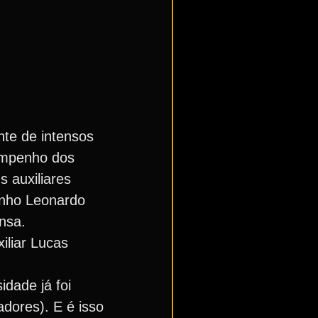
nte de intensos
sempenho dos
s auxiliares
penho Leonardo
nsa.
iliar Lucas
dade já foi
dores). E é isso