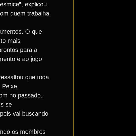
esmice”, explicou.
 com quem trabalha
namentos. O que
ito mais
prontos para a
mento e ao jogo
ressaltou que toda
 Peixe.
 bom no passado.
es se
pois vai buscando
dando os membros