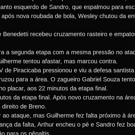
anto esquerdo de Sandro, que espalmou para esc
 após nova roubada de bola, Wesley chutou da en
pe Benedetti recebeu cruzamento rasteiro e empat
ra a segunda etapa com a mesma pressão no ataq
ilherme tentou afastar, mas marcou contra.
XV de Piracicaba pressionou e viu a defesa santista
uzou para a área. O zagueiro Gabriel Souza tento
 no placar, aos 22 minutos da etapa final.
tos da etapa final. Após novo cruzamento na área
direito de Breno.
 ao ataque, mas Guilherme fez falta próximo à áre
nça da falta, Arthur encheu o pé e Sandro fez bo
o para os pênaltis.