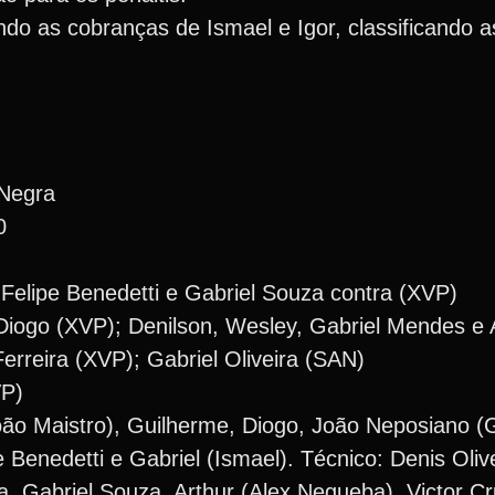
ndo as cobranças de Ismael e Igor, classificando 
 Negra
0
Felipe Benedetti e Gabriel Souza contra (XVP)
 Diogo (XVP); Denilson, Wesley, Gabriel Mendes e
rreira (XVP); Gabriel Oliveira (SAN)
VP)
oão Maistro), Guilherme, Diogo, João Neposiano (G
e Benedetti e Gabriel (Ismael). Técnico: Denis Olive
a, Gabriel Souza, Arthur (Alex Negueba), Victor Cr