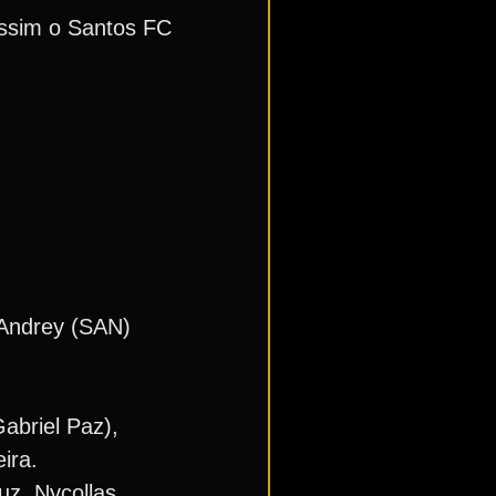
assim o Santos FC
 Andrey (SAN)
abriel Paz),
ira.
uz, Nycollas