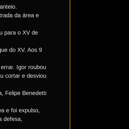
anteio.
trada da área e
ou para o XV de
ue do XV. Aos 9
 errar. Igor roubou
u cortar e desviou
, Felipe Benedetti
a e foi expulso,
a defesa,