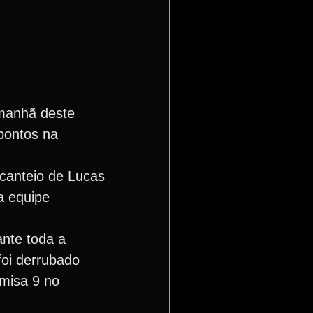
 manhã deste
pontos na
scanteio de Lucas
a equipe
nte toda a
foi derrubado
amisa 9 no