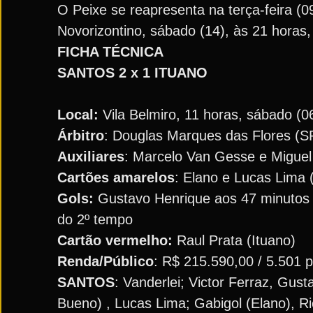
O Peixe se reapresenta na terça-feira (0
Novorizontino, sábado (14), às 21 horas,
FICHA TÉCNICA
SANTOS 2 x 1 ITUANO
Local:
Vila Belmiro, 11 horas, sábado (0
Árbitro
: Douglas Marques das Flores (S
Auxiliares
: Marcelo Van Gesse e Miguel
Cartões amarelos
: Elano e Lucas Lima (
Gols:
Gustavo Henrique aos 47 minutos d
do 2º tempo
Cartão vermelho:
Raul Prata (Ituano)
Renda/Público
: R$ 215.590,00 / 5.501 
SANTOS
: Vanderlei; Victor Ferraz, Gus
Bueno) , Lucas Lima; Gabigol (Elano), Ri