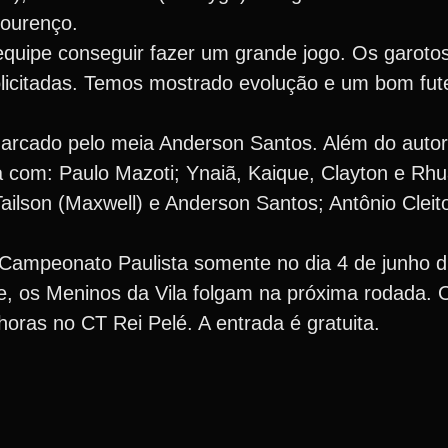
Lourenço.
ipe conseguir fazer um grande jogo. Os garoto
olicitadas. Temos mostrado evolução e um bom fut
 marcado pelo meia Anderson Santos. Além do autor
ia com: Paulo Mazoti; Ynaiã, Kaique, Clayton e Rh
Tailson (Maxwell) e Anderson Santos; Antônio Cleit
o Campeonato Paulista somente no dia 4 de junho 
 os Meninos da Vila folgam na próxima rodada. O
oras no CT Rei Pelé. A entrada é gratuita.