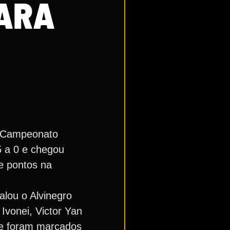
PARA
do Campeonato
5 a 0 e chegou
e pontos na
alou o Alvinegro
Ivonei, Victor Yan
te foram marcados