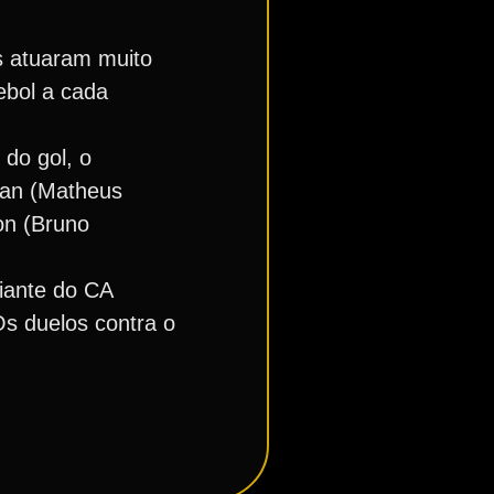
s atuaram muito
ebol a cada
 do gol, o
uan (Matheus
on (Bruno
diante do CA
s duelos contra o