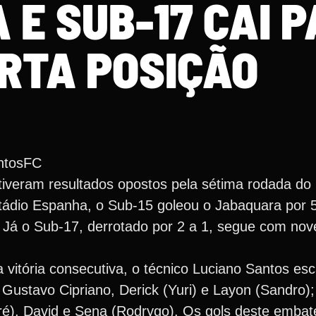
 E SUB-17 CAI 
RTA POSIÇÃO
ntosFC
C tiveram resultados opostos pela sétima rodada 
tádio Espanha, o Sub-15 goleou o Jabaquara por 
 Já o Sub-17, derrotado por 2 a 1, segue com nov
a vitória consecutiva, o técnico Luciano Santos esc
ustavo Cipriano, Derick (Yuri) e Layon (Sandro); 
dré), David e Sena (Rodrygo). Os gols deste emba