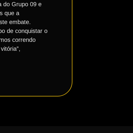
ça do Grupo 09 e
s que a
este embate.
po de conquistar o
amos correndo
itória”,