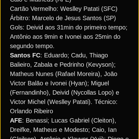
Cartão Vermelho: Weslley Patati (SFC)
Árbitro: Marcelo de Jesus Santos (SP)
Gols: Deivid aos 31min do primeiro tempo;
Antônio aos 9min e Ivonei aos 25min do
segundo tempo.
Santos FC
: Eduardo; Cadu, Thiago
Balieiro, Zabala e Pedrinho (Kevyson);
Matheus Nunes (Rafael Moreira), João
Victor Balão e Ivonei (Hyan); Miguel
(Fernandinho), Deivid (Nycollas Lopo) e
Victor Michel (Weslley Patati). Técnico:
Orlando Ribeiro
AFE
: Benassi; Lucas Gabriel (Cleiton),
Dreifke, Matheus e Modesto; Caio, Ian
(Gleilson), Antônio e Klayver (Yuji); Diogo e