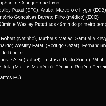
aphael de Albuquerque Lima
slley Patati (SFC); Aruba, Marcello e Hygor (ECB)
ntônio Goncalves Barreto Filho (médico) (ECB)
38min e Weslley Patati aos 49min do primeiro tem
; Robert (Netinho), Matheus Matias, Samuel e Kev
nardo; Weslley Patati (Rodrigo Cézar), Fernandinh
ndo Ribeiro
nhos e Alex (Rafael); Lustosa (Paulo Souto), Vitinh
 e Jota (Mateus Mamédio). Técnico: Rogério Ferrei
Santos FC)