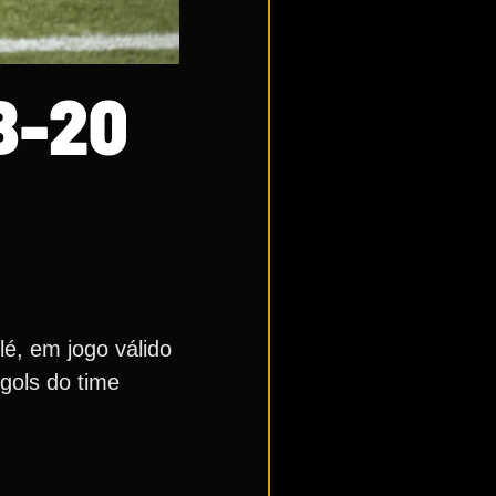
B-20
é, em jogo válido
gols do time