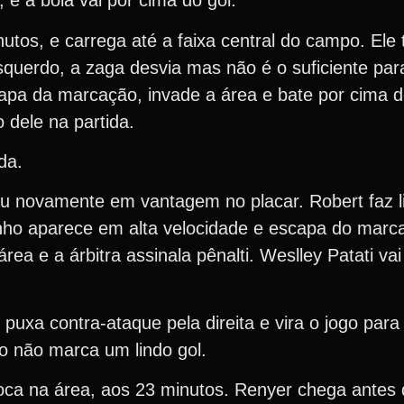
 e a bola vai por cima do gol.
tos, e carrega até a faixa central do campo. Ele 
querdo, a zaga desvia mas não é o suficiente para
apa da marcação, invade a área e bate por cima do
dele na partida.
da.
ou novamente em vantagem no placar. Robert faz l
dinho aparece em alta velocidade e escapa do marc
ea e a árbitra assinala pênalti. Weslley Patati va
puxa contra-ataque pela direita e vira o jogo par
co não marca um lindo gol.
loca na área, aos 23 minutos. Renyer chega ante