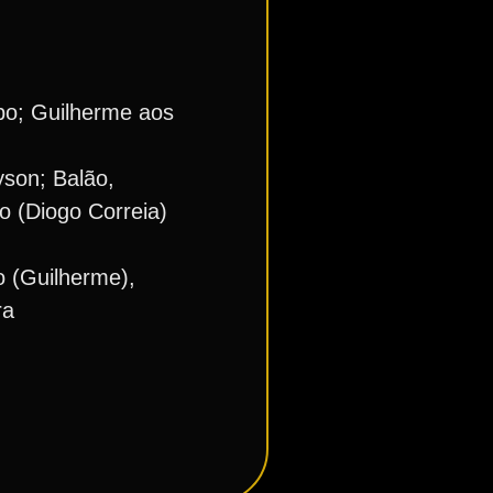
po; Guilherme aos
yson; Balão,
o (Diogo Correia)
o (Guilherme),
ra