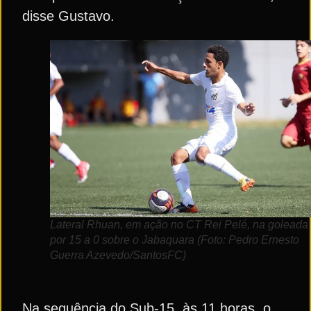
disse Gustavo.
Lateral Rhuan, em ação no CT Rei Pelé, na goleada
por 15 a 0 sobre o Jabaquara (Foto: Pedro Ernesto
Guerra Azevedo/SantosFC)
Na sequência do Sub-15, às 11 horas, o