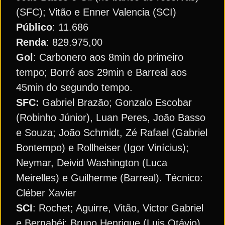
(SFC); Vitão e Enner Valencia (SCI)
Público
: 11.686
Renda
: 829.975,00
Gol
: Carbonero aos 8min do primeiro
tempo; Borré aos 29min e Barreal aos
45min do segundo tempo.
SFC:
Gabriel Brazão; Gonzalo Escobar
(Robinho Júnior), Luan Peres, João Basso
e Souza; João Schmidt, Zé Rafael (Gabriel
Bontempo) e Rollheiser (Igor Vinícius);
Neymar, Deivid Washington (Luca
Meirelles) e Guilherme (Barreal). Técnico:
Cléber Xavier
SCI
: Rochet; Aguirre, Vitão, Victor Gabriel
e Bernabéi; Bruno Henrique (Luis Otávio),