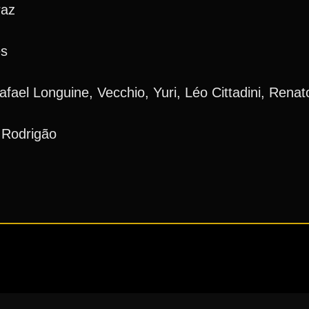
raz
es
fael Longuine, Vecchio, Yuri, Léo Cittadini, Renat
e Rodrigão