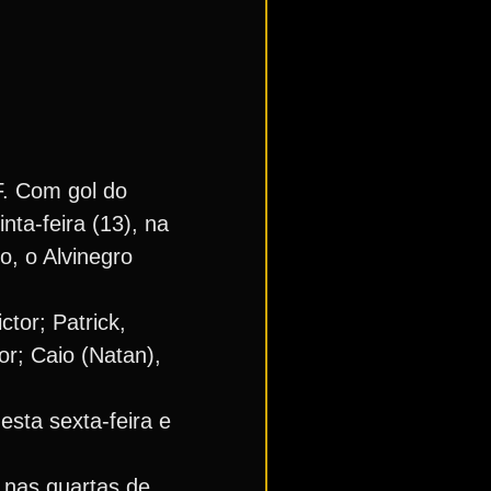
F. Com gol do
nta-feira (13), na
o, o Alvinegro
tor; Patrick,
r; Caio (Natan),
esta sexta-feira e
a nas quartas de