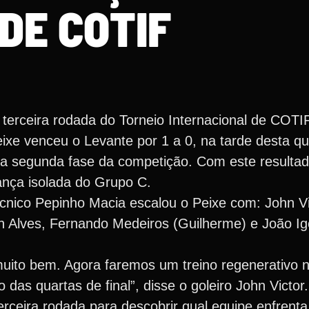
DE COTIF
terceira rodada do Torneio Internacional de COTI
xe venceu o Levante por 1 a 0, na tarde desta qui
a a segunda fase da competição. Com este resultad
ança isolada do Grupo C.
écnico Pepinho Macia escalou o Peixe com: John Vic
 Alves, Fernando Medeiros (Guilherme) e João Igo
.
muito bem. Agora faremos um treino regenerativo n
das quartas de final”, disse o goleiro John Victor.
erceira rodada para descobrir qual equipe enfrent