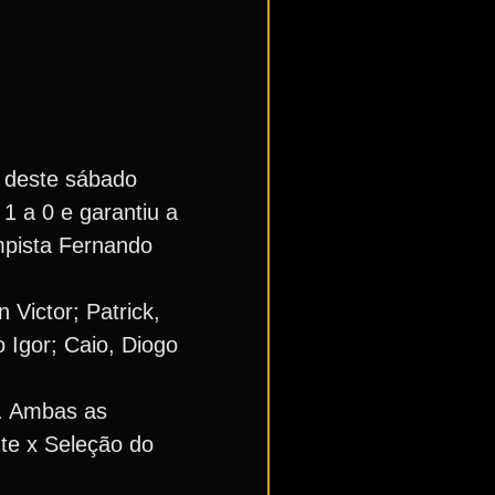
e deste sábado
1 a 0 e garantiu a
mpista Fernando
 Victor; Patrick,
 Igor; Caio, Diogo
l. Ambas as
te x Seleção do