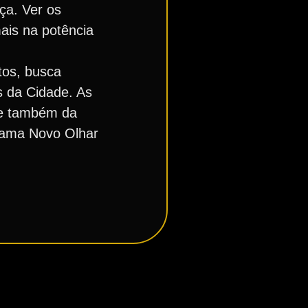
ça. Ver os
mais na potência
tos, busca
as da Cidade. As
l e também da
grama Novo Olhar