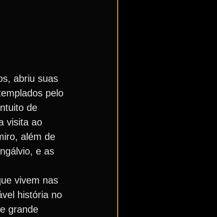
s, abriu suas
ntemplados pelo
ntuito de
a visita ao
iro, além de
ngálvio, e as
que vivem nas
el história no
de grande