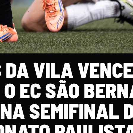
 DA VILA VENC
 O EC SÃO BER
 NA SEMIFINAL 
NATO PAULIST