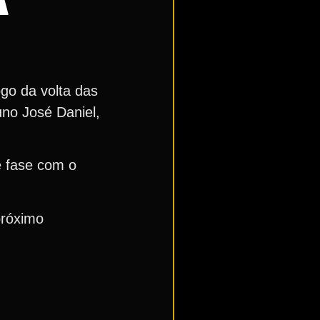
go da volta das
uno José Daniel,
e fase com o
próximo