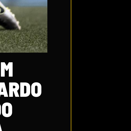
EM
NARDO
DO
A