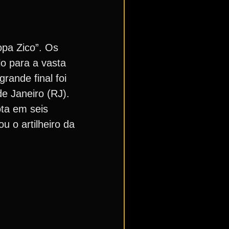
pa Zico”. Os
lo para a vasta
rande final foi
e Janeiro (RJ).
ta em seis
u o artilheiro da