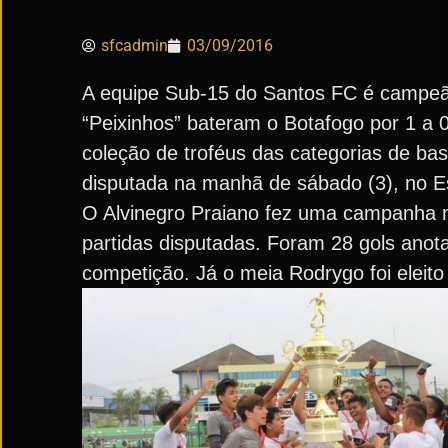
sfcadmin
03/09/2016
A equipe Sub-15 do Santos FC é campeã 
“Peixinhos” bateram o Botafogo por 1 a 
coleção de troféus das categorias de bas
disputada na manhã de sábado (3), no Es
O Alvinegro Praiano fez uma campanha m
partidas disputadas. Foram 28 gols anotad
competição. Já o meia Rodrygo foi eleit