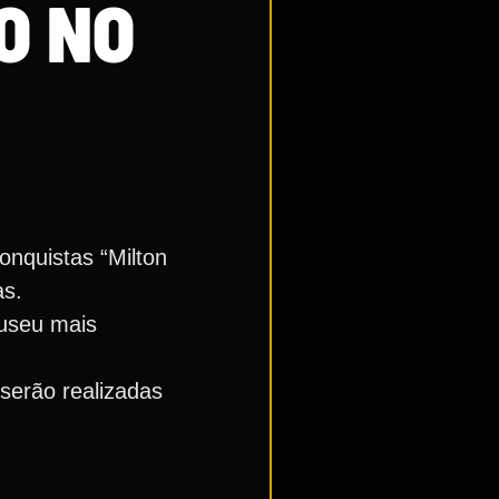
O NO
onquistas “Milton
as.
Museu mais
serão realizadas