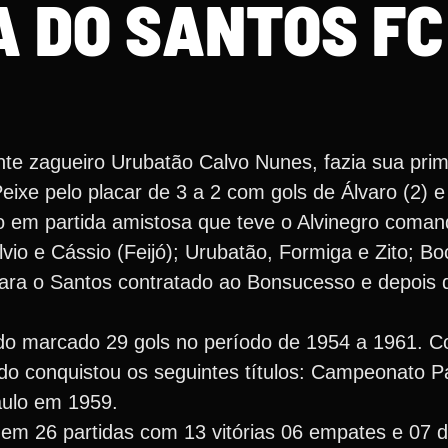
A DO SANTOS FC
nte zagueiro Urubatão Calvo Nunes, fazia sua prim
Peixe pelo placar de 3 a 2 com gols de Álvaro (2) 
o em partida amistosa que teve o Alvinegro coma
io e Cássio (Feijó); Urubatão, Formiga e Zito; Bo
para o Santos contratado ao Bonsucesso e depois q
ndo marcado 29 gols no período de 1954 a 1961.
o conquistou os seguintes títulos: Campeonato Pa
aulo em 1959.
 em 26 partidas com 13 vitórias 06 empates e 07 d