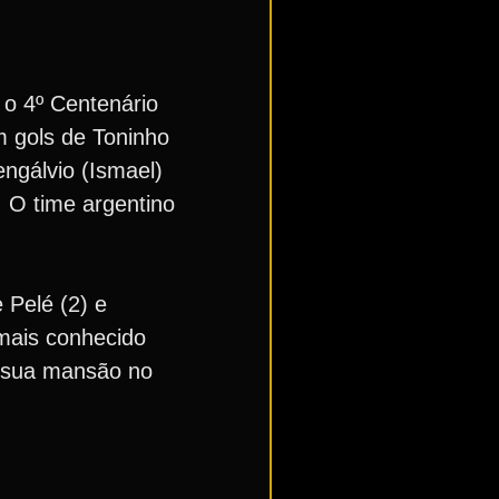
 o 4º Centenário
m gols de Toninho
ngálvio (Ismael)
. O time argentino
 Pelé (2) e
mais conhecido
m sua mansão no