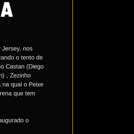
NA
 Jersey, nos
cando o tento de
no Castan (Diego
n) , Zezinho
a na qual o Peixe
Arena que tem
naugurado o