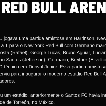
 RED BULL ARE
C jogava uma partida amistosa em Harrinson, New
 3 a 1 para o New York Red Bull com Germano mar
osta (Rafael), George Lucas, Bruno Aguiar, Lucia
n Santos (Jefferson), Germano, Breitner (Elivelto
O técnico era Dorival Júnior. Essa partida amistos
erviu para inaugurar o moderno estádio Red Bull 
adores.
ou um estádio, anteriormente o Santos FC havia i
ade de Torreón, no México.