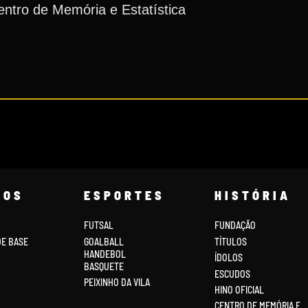
ntro de Memória e Estatística
COS
ESPORTES
HISTÓRIA
FUTSAL
FUNDAÇÃO
DE BASE
GOALBALL
TÍTULOS
HANDEBOL
ÍDOLOS
BASQUETE
ESCUDOS
PEIXINHO DA VILA
HINO OFICIAL
CENTRO DE MEMÓRIA E