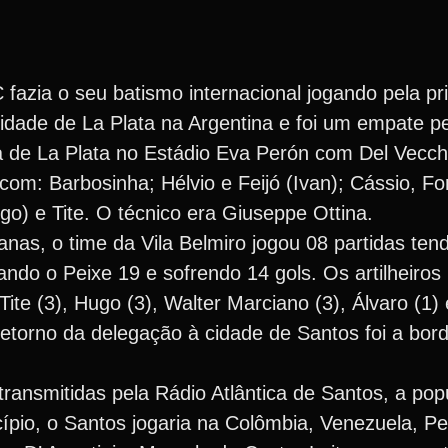
fazia o seu batismo internacional jogando pela pr
cidade de La Plata na Argentina e foi um empate pe
 de La Plata no Estádio Eva Perón com Del Vecch
com: Barbosinha; Hélvio e Feijó (Ivan); Cássio, Fo
go) e Tite. O técnico era Giuseppe Ottina.
anas, o time da Vila Belmiro jogou 08 partidas ten
ndo o Peixe 19 e sofrendo 14 gols. Os artilheiros
Tite (3), Hugo (3), Walter Marciano (3), Álvaro (1)
etorno da delegação à cidade de Santos foi a bor
ransmitidas pela Rádio Atlântica de Santos, a po
pio, o Santos jogaria na Colômbia, Venezuela, Pe