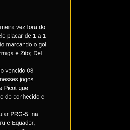
imeira vez fora do
lo placar de 1 a 1
io marcando o gol
rmiga e Zito; Del
do vencido 03
 nesses jogos
 e Picot que
do do conhecido e
pular PRG-5, na
ru e Equador,