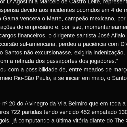
 D’ Agostini a Marcelo de Castro Leite, represen
uspensa devido aos incidentes ocorridos em 4 de
a Gama vencera o Marte, campeão mexicano, por 
iações do empresário e, por isso, momentaneame
rgos financeiros, o dirigente santista José Aflalo 
cursão sul-americana, perdeu a paciência com D’A
 o Santos não excursionasse, exigiria indenização,
com a retirada dos passaportes dos jogadores.”
nou com a possibilidade de, entre meados de mar
orneio Rio-São Paulo, a se iniciar em maio, o Santo
de nº 20 do Alvinegro da Vila Belmiro que em toda a
geiros 722 partidas tendo vencido 452 empatado 13
ls, já computando a última vitória diante do The 