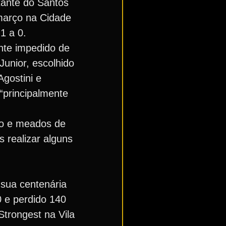
tante do Santos
 março na Cidade
1 a 0.
nte impedido de
Junior, escolhido
gostini e
 “principalmente
ço e meados de
s realizar alguns
 sua centenária
0 e perdido 140
Strongest na Vila