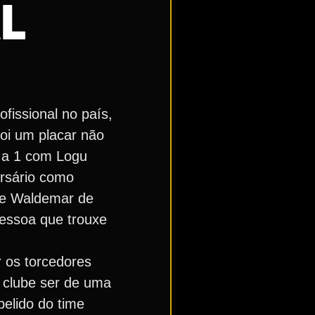
AL
ofissional no país,
oi um placar não
5 a 1 com Logu
ersário como
a e Waldemar de
pessoa que trouxe
r os torcedores
 clube ser de uma
pelido do time