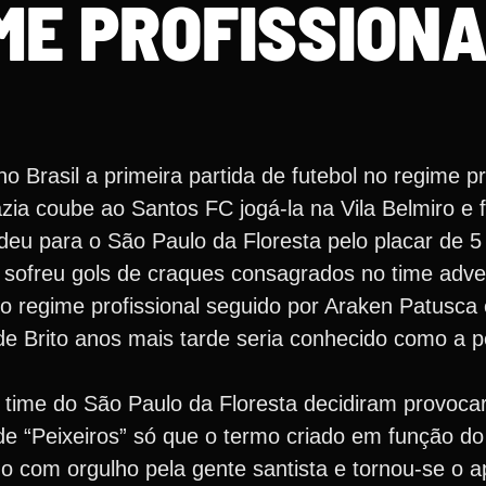
ME PROFISSION
 Brasil a primeira partida de futebol no regime pr
ia coube ao Santos FC jogá-la na Vila Belmiro e f
rdeu para o São Paulo da Floresta pelo placar de 
 sofreu gols de craques consagrados no time adv
no regime profissional seguido por Araken Patusc
e Brito anos mais tarde seria conhecido como a 
 time do São Paulo da Floresta decidiram provoca
e “Peixeiros” só que o termo criado em função do
o com orgulho pela gente santista e tornou-se o a