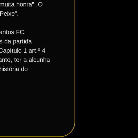
muita honra”. O
Peixe”.
antos FC.
s da partida
apítulo 1 art.º 4
nto, ter a alcunha
história do