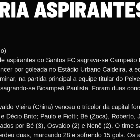
RIA ASPIRANTE
ho)
de aspirantes do Santos FC sagrava-se Campeão P
encer por goleada no Estádio Urbano Caldeira, a e
iminar, na partida principal a equipe titular do Pe
 sagrando-se Bicampeã Paulista. Foram duas conq
valdo Vieira (China) venceu o tricolor da capital 
e Décio Brito; Paulo e Fiotti; Bé (Zoca), Roberto,
dos por Bé (3), Osvaldo (2) e Nenê (2). O time sa
rdeu duas, marcando 28 e sofrendo 15 gols. Os ar