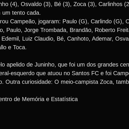
o (4), Osvaldo (3), Bé (3), Zoca (3), Carlinhos (2
m um tento cada.
grou Campeão, jogaram: Paulo (G), Carlindo (G), O
Dito, Paulo, Jorge Trombada, Brandão, Roberto Frei
, Edemil, Luiz Claudio, Bé, Canhoto, Ademar, Osva
lo e Toca.
o apelido de Juninho, que foi um dos grandes ce
teral-esquerdo que atuou no Santos FC e foi Cam
o. Outra curiosidade: O meio-campista Zoca, ta
ntro de Memória e Estatística