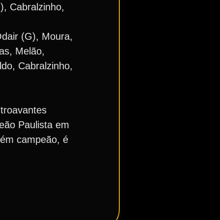
), Cabralzinho,
dair (G), Moura,
tas, Melão,
ldo, Cabralzinho,
ntroavantes
peão Paulista em
mbém campeão, é