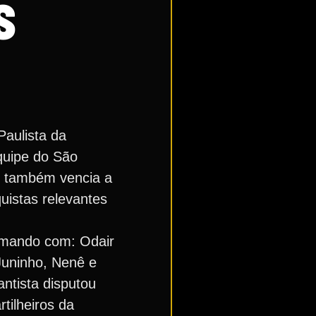
S
aulista da
quipe do São
ixe também vencia a
uistas relevantes
formando com: Odair
 Juninho, Nenê e
ntista disputou
tilheiros da