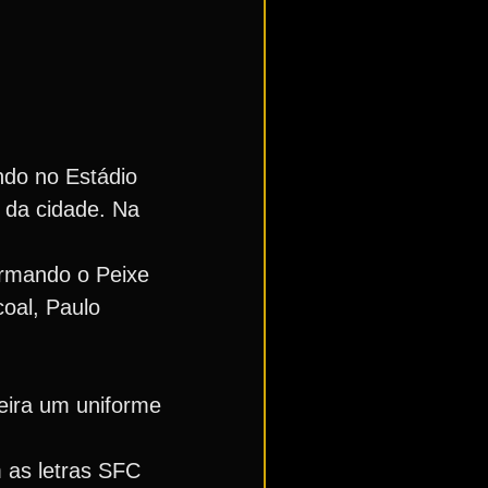
ndo no Estádio
 da cidade. Na
ormando o Peixe
coal, Paulo
eira um uniforme
 as letras SFC