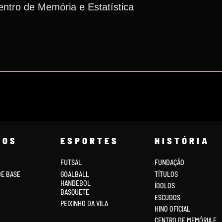
ntro de Memória e Estatística
COS
ESPORTES
HISTÓRIA
FUTSAL
FUNDAÇÃO
DE BASE
GOALBALL
TÍTULOS
HANDEBOL
ÍDOLOS
BASQUETE
ESCUDOS
PEIXINHO DA VILA
HINO OFICIAL
CENTRO DE MEMÓRIA E