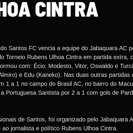
HOA CINTRA
 do Santos FC vencia a equipe do Jabaquara AC pe
o Torneio Rubens Ulhoa Cintra em partida extra, 
ormou com: Écio; Modesto, Vitor, Oswaldo e Turc
Almiro) e Edu (Kaneko). Nas duas outras partidas 
m 1 a 1 no campo do Brasil AC, no bairro do Mac
a Portuguesa Santista por 2 a 1 com gols de Par
sionais de Santos, foi organizado pelo Jabaquara A
 jornalista e político Rubens Ulhoa Cintra.